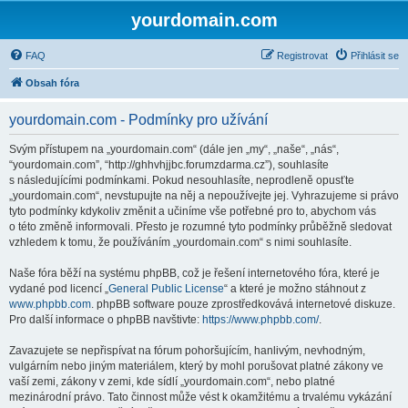
yourdomain.com
FAQ
Registrovat
Přihlásit se
Obsah fóra
yourdomain.com - Podmínky pro užívání
Svým přístupem na „yourdomain.com“ (dále jen „my“, „naše“, „nás“,
“yourdomain.com”, “http://ghhvhjjbc.forumzdarma.cz”), souhlasíte
s následujícími podmínkami. Pokud nesouhlasíte, neprodleně opusťte
„yourdomain.com“, nevstupujte na něj a nepoužívejte jej. Vyhrazujeme si právo
tyto podmínky kdykoliv změnit a učiníme vše potřebné pro to, abychom vás
o této změně informovali. Přesto je rozumné tyto podmínky průběžně sledovat
vzhledem k tomu, že používáním „yourdomain.com“ s nimi souhlasíte.
Naše fóra běží na systému phpBB, což je řešení internetového fóra, které je
vydané pod licencí „
General Public License
“ a které je možno stáhnout z
www.phpbb.com
. phpBB software pouze zprostředkovává internetové diskuze.
Pro další informace o phpBB navštivte:
https://www.phpbb.com/
.
Zavazujete se nepřispívat na fórum pohoršujícím, hanlivým, nevhodným,
vulgárním nebo jiným materiálem, který by mohl porušovat platné zákony ve
vaší zemi, zákony v zemi, kde sídlí „yourdomain.com“, nebo platné
mezinárodní právo. Tato činnost může vést k okamžitému a trvalému vykázání