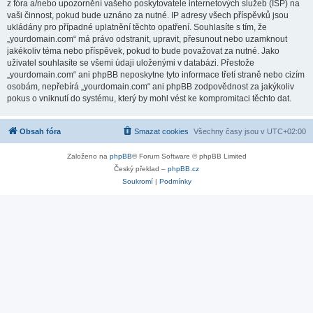
z fóra a/nebo upozornění vašeho poskytovatele internetových služeb (ISP) na
vaši činnost, pokud bude uznáno za nutné. IP adresy všech příspěvků jsou
ukládány pro případné uplatnění těchto opatření. Souhlasíte s tím, že
„yourdomain.com“ má právo odstranit, upravit, přesunout nebo uzamknout
jakékoliv téma nebo příspěvek, pokud to bude považovat za nutné. Jako
uživatel souhlasíte se všemi údaji uloženými v databázi. Přestože
„yourdomain.com“ ani phpBB neposkytne tyto informace třetí straně nebo cizím
osobám, nepřebírá „yourdomain.com“ ani phpBB zodpovědnost za jakýkoliv
pokus o vniknutí do systému, který by mohl vést ke kompromitaci těchto dat.
Obsah fóra
Smazat cookies
Všechny časy jsou v
UTC+02:00
Založeno na
phpBB
® Forum Software © phpBB Limited
Český překlad –
phpBB.cz
Soukromí
|
Podmínky