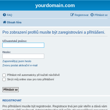
yourdomain.com
FAQ
Registrovat
Přihlásit se
Obsah fóra
Pro zobrazení profilů musíte být zaregistrováni a přihlášeni.
Uživatelské jméno:
Heslo:
Zapomněl(a) jsem heslo
Znovu poslat aktivační e-mail
Přihlásit mě automaticky při každé návštěvě
Skrýt můj online stav pro toto přihlášení
REGISTROVAT
Pro přihlášení musíte být registrován. Registrace trvá jen pár vteřin a dává vám