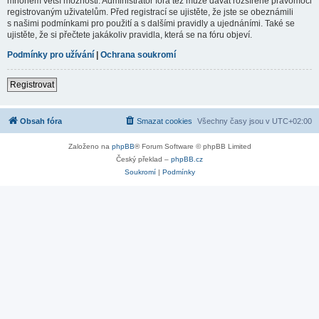
mnohem větší možnosti. Administrátor fóra též může dávat rozšířené pravomoci
registrovaným uživatelům. Před registrací se ujistěte, že jste se obeznámili
s našimi podmínkami pro použití a s dalšími pravidly a ujednáními. Také se
ujistěte, že si přečtete jakákoliv pravidla, která se na fóru objeví.
Podmínky pro užívání
|
Ochrana soukromí
Registrovat
Obsah fóra
Smazat cookies
Všechny časy jsou v
UTC+02:00
Založeno na
phpBB
® Forum Software © phpBB Limited
Český překlad –
phpBB.cz
Soukromí
|
Podmínky